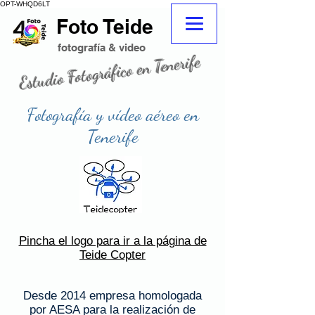
OPT-WHQD6LT
Foto Teide
adeje
fotografo
fotografo Tenerife sur adeje
fotografía & video
Estudio Fotográfico en Tenerife
fotografo tenerife
tienda de fotografia
Fotografía y vídeo aéreo en
Tenerife
Foto Teide
Fotografia aerea adeje
Pincha el logo para ir a la página de
Teide Copter
Desde 2014 empresa homologada
por AESA para la realización de