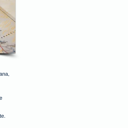
cana,
e
te.