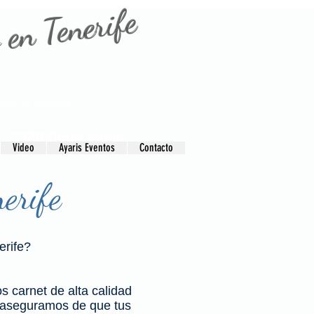
 en Tenerife
ienda de fotografia
fotografo adeje
fotografo Tenerife sur adeje
Video
Ayaris Eventos
Contacto
fotografo tenerife
nerife
erife?
s carnet de alta calidad
s aseguramos de que tus