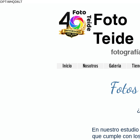
OPT-WHQD6LT
Foto
Teide
fotografí
Inicio
Nosotros
Galeria
Tien
Fotos
¿
En nuestro estudio 
que cumple con los