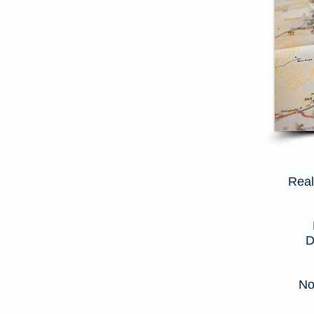
Real
D
No