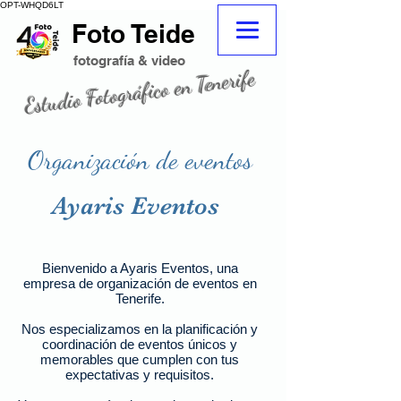
OPT-WHQD6LT
Foto Teide
adeje
fotografo
fotografo Tenerife sur adeje
fotografía & video
Estudio Fotográfico en Tenerife
fotografo tenerife
tienda de fotografia
Organización de eventos
Ayaris Eventos
Bienvenido a Ayaris Eventos, una
empresa de organización de eventos en
Tenerife.
Nos especializamos en la planificación y
coordinación de eventos únicos y
memorables que cumplen con tus
expectativas y requisitos.