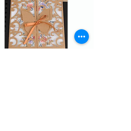
Nuestro centro de impresión digital en
Tenerife! Somos un equipo de expertos
en impresión que ofrece una amplia
variedad de servicios de impresión de
alta calidad para satisfacer todas tus
necesidades de impresión.
Utilizamos tecnología de última
generación y los mejores materiales
para asegurarnos de que tus proyectos
de impresión tengan el mejor acabado
posible. Ya sea que necesites imprimir