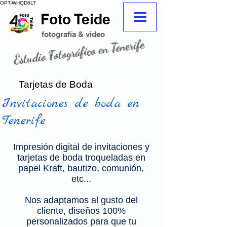
OPT-WHQD6LT
Foto Teide
adeje
fotografo
fotografo Tenerife sur adeje
fotografía & video
Estudio Fotográfico en Tenerife
fotografo tenerife
tienda de fotografia
Tarjetas de Boda
Invitaciones de boda en
Tenerife
Impresión digital de invitaciones y
tarjetas de boda troqueladas en
papel Kraft, bautizo, comunión,
etc...
Nos adaptamos al gusto del
cliente, diseños 100%
invitaciones de boda
personalizados para que tu
imprenta adeje