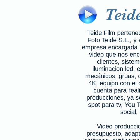
Teid
Teide Film pertene
Foto Teide S.L., y 
empresa encargada d
video que nos enc
clientes, siste
iluminacion led, 
mecánicos, gruas, 
4K, equipo con el
cuenta para real
producciones, ya se
spot para tv, You 
social,
Video producci
presupuesto, adapt