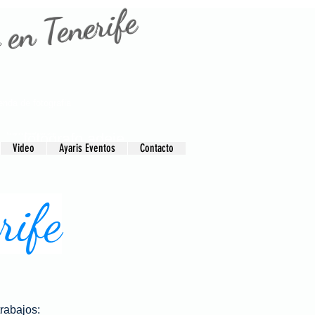
 en Tenerife
ienda de fotografia
fotografo adeje
fotografo Tenerife sur adeje
Video
Ayaris Eventos
Contacto
fotografo tenerife
rife
rabajos: