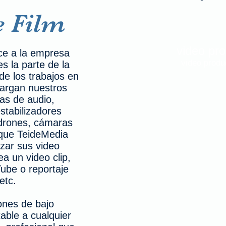
e Film
video pro
ce a la empresa
video produ
es la parte de la
e los trabajos en
argan nuestros
mas de audio,
estabilizadores
drones, cámaras
 que TeideMedia
izar sus video
a un video clip,
Tube o reportaje
 etc.
ones de bajo
able a cualquier