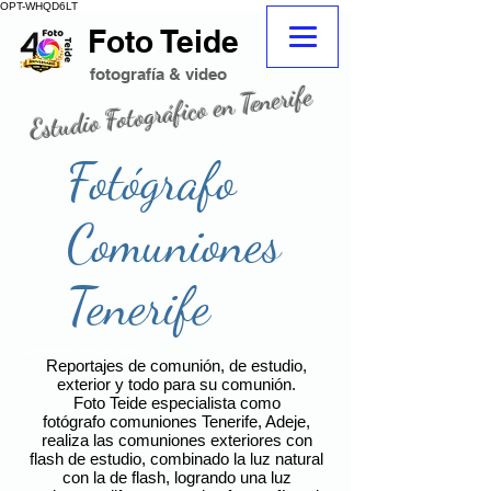
OPT-WHQD6LT
Foto Teide
adeje
fotografo
fotografo Tenerife sur adeje
fotografía & video
Estudio Fotográfico en Tenerife
fotografo tenerife
tienda de fotografia
Fotógrafo
Comuniones
Tenerife
comuniones estudio adeje
Reportajes de comunión, de estudio,
exterior y todo para su comunión.
Foto Teide especialista como
fotógrafo comuniones Tenerife, Adeje,
realiza las comuniones exteriores con
flash de estudio, combinado la luz natural
con la de flash, logrando una luz