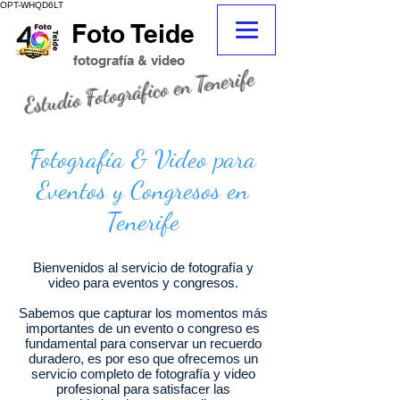
OPT-WHQD6LT
Foto Teide
adeje
fotografo
fotografo Tenerife sur adeje
fotografía & video
Estudio Fotográfico en Tenerife
fotografo tenerife
tienda de fotografia
Fotografía & Video para
Eventos y Congresos en
Tenerife
Bienvenidos al servicio de fotografía y
video para eventos y congresos.
Sabemos que capturar los momentos más
importantes de un evento o congreso es
fundamental para conservar un recuerdo
duradero, es por eso que ofrecemos un
servicio completo de fotografía y video
profesional para satisfacer las