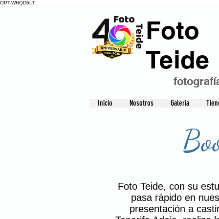
OPT-WHQD6LT
Foto
Teide
fotografí
Inicio
Nosotros
Galeria
Tien
Boo
Foto Teide, con su estu
pasa rápido en nues
presentación a cast