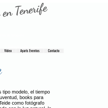
 en Tenerife
ienda de fotografia
fotografo adeje
fotografo Tenerife sur adeje
Video
Ayaris Eventos
Contacto
fotografo tenerife
e
s tipo modelo, el tiempo
juventud, books para
Teide como fotógrafo