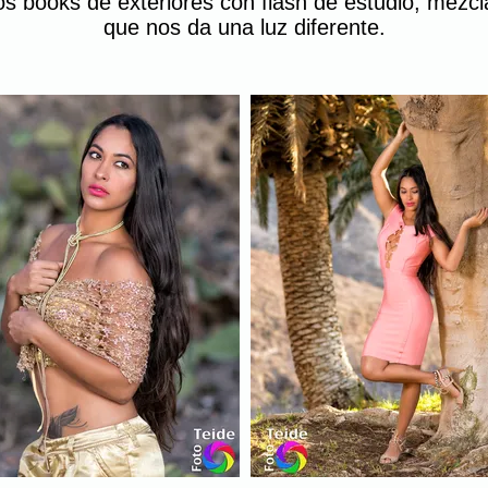
los books de exteriores con flash de estudio, mezcla
que nos da una luz diferente.