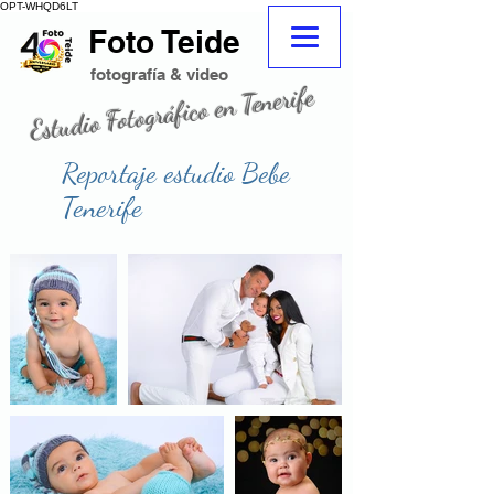
OPT-WHQD6LT
Foto Teide
adeje
fotografo
fotografo Tenerife sur adeje
fotografía & video
Estudio Fotográfico en Tenerife
fotografo tenerife
tienda de fotografia
Reportaje estudio Bebe
Tenerife