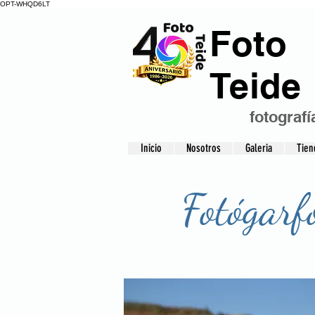
OPT-WHQD6LT
Foto
Teide
fotografí
Inicio
Nosotros
Galeria
Tien
Fotógarf
foto teide