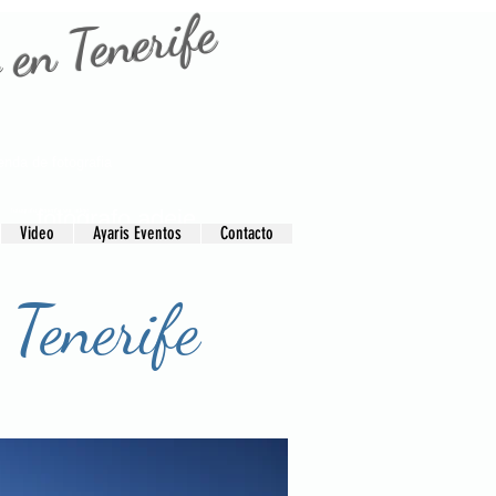
 en Tenerife
ienda de fotografia
fotografo adeje
fotografo Tenerife sur adeje
Video
Ayaris Eventos
Contacto
fotografo tenerife
 Tenerife